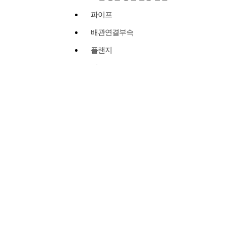
파이프
배관연결부속
플랜지
밸브
가스켓
물홈통/난간대/대문/축사
위생용-써니타리
유공압 튜브/락피팅/밸브
볼트/너트/베이스판
행거/클램프/슈