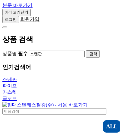
르레 외
본문 바로가기
축사용 부
카테고리닫기
회원가입
로그인
상품 검색
상품명
필수
검색
인기검색어
스텐판
파이프
가스켓
글로브
ALL