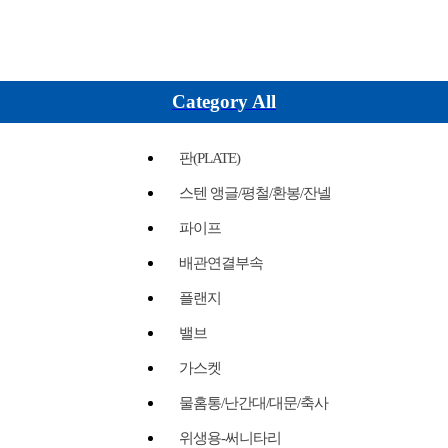
Category All
판(PLATE)
스텐 앵글/평철/환봉/잔넬
파이프
배관연결부속
플랜지
밸브
가스켓
물홈통/난간대/대문/축사
위생용-써니타리