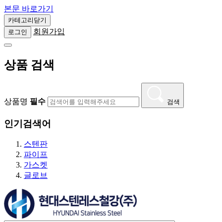
본문 바로가기
손잡
카테고리닫기
르레 외
회원가입
로그인
축사용 부
상품 검색
상품명
필수
검색
인기검색어
스텐판
파이프
가스켓
글로브