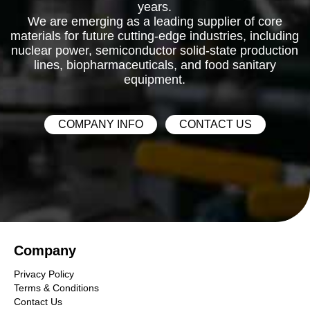
샘플링밸브/아이샤워
years.
We are emerging as a leading supplier of core
에어벤트
materials for future cutting-edge industries, including
앵글밸브
nuclear power, semiconductor solid-state production
플러그밸브
lines, biopharmaceuticals, and food sanitary
equipment.
PP/PVC/CPVC
PP
PVC
COMPANY INFO
CONTACT US
CPVC
가스켓
테프론
고무
Company
비석면
Privacy Policy
EPDM
Terms & Conditions
Contact Us