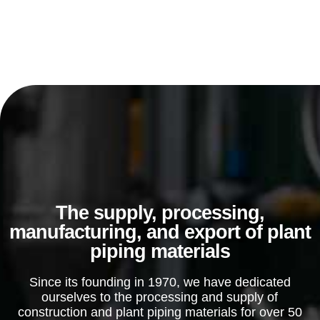
스텐
주강/주철
감압밸브
스텐
주강/주철
스팀트랩
볼플로트타입
디스크타입
특수밸브
압력조절밸브
The supply, processing,
정수위밸브/볼탑
manufacturing, and export of plant
콘트롤밸브
piping materials
후드밸브
탱크버텀/후레쉬밸브
Since its founding in 1970, we have dedicated
자켓볼밸브
ourselves to the processing and supply of
플러그밸브
construction and plant piping materials for over 50