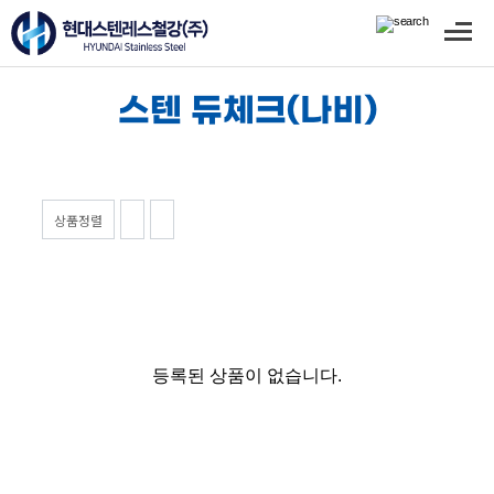
주철 밸로우즈씰
황동
단조
스텐 듀체크(나비)
버터플라이밸브
KS
하이퍼포먼스
스트레이너
상품정렬
스텐
주강
주철
황동
사이트글라스
등록된 상품이 없습니다.
랜턴형
크로스형
안전밸브