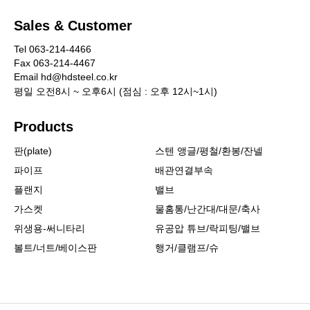
메탈
Sales & Customer
테프론쿠션
Tel 063-214-4466
바이톤
Fax 063-214-4467
Email hd@hdsteel.co.kr
탑씰
평일 오전8시 ~ 오후6시 (점심 : 오후 12시~1시)
Products
물홈통/난간대/대문/축사
판(plate)
스텐 앵글/평철/환봉/잔넬
구조용 파이프
파이프
배관연결부속
원파이프
플랜지
밸브
사각파이프
가스켓
물홈통/난간대/대문/축사
물홈통
위생용-써니타리
유공압 튜브/락피팅/밸브
볼트/너트/베이스판
행거/클램프/슈
물홈통
반도
연결링
난간/핸드레일 부속