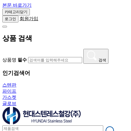
본문 바로가기
손잡
카테고리닫기
르레 외
회원가입
로그인
축사용 부
상품 검색
상품명
필수
검색
인기검색어
스텐판
파이프
가스켓
글로브