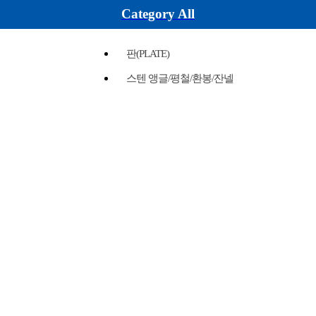
Category All
판(PLATE)
스텐 앵글/평철/환봉/잔넬
파이프
배관연결부속
플랜지
밸브
가스켓
물홈통/난간대/대문/축사
위생용-써니타리
유공압 튜브/락피팅/밸브
볼트/너트/베이스판