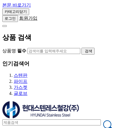
본문 바로가기
손잡
카테고리닫기
르레 외
회원가입
로그인
축사용 부
상품 검색
상품명
필수
검색
인기검색어
스텐판
파이프
가스켓
글로브