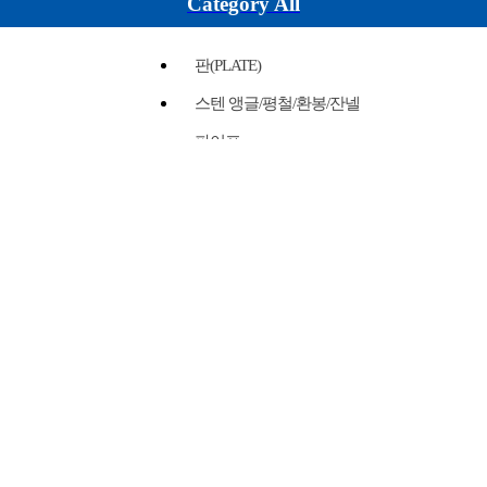
Category All
판(PLATE)
스텐 앵글/평철/환봉/잔넬
파이프
배관연결부속
플랜지
밸브
가스켓
물홈통/난간대/대문/축사
위생용-써니타리
유공압 튜브/락피팅/밸브
볼트/너트/베이스판
행거/클램프/슈